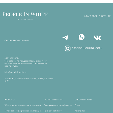
© 2025 PEOPLE IN WHITE
СВЯЗАТЬСЯ С НАМИ
*Запрещенная сеть
+79295859014
* Работаем по предварительной записи
— свяжитесь с нами и мы оформим для
вас пропуск.
info@peopleinwhite.ru
Москва, ул. 3-го Ямского поля, дом 9, к4, офис
Е117
КАТАЛОГ
ПОКУПАТЕЛЯМ
О КОМПАНИИ
Женская медицинская коллекция
Подарочные сертификаты
О нас
Мужская медицинская коллекция
Личный кабинет
Контакты